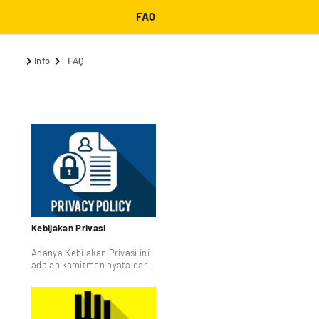
FAQ
Info
FAQ
Kebijakan Privasi
Adanya Kebijakan Privasi ini
adalah komitmen nyata dari
Pabrik Travel Bag untuk
menghargai dan melindungi
setiap informasi pribadi
Pengguna situs