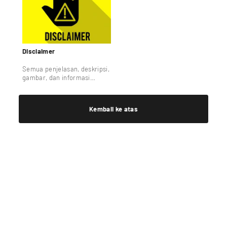
http://pabriktravelbag.com/
(situs Pabrik Travel Bag).
Disclaimer
Semua penjelasan, deskripsi,
gambar, dan informasi
lainnya pada halaman
product pabriktravelbag.com
merupakan kekayaan
Kembali ke atas
intelektual dari pihak
pabriktravelbag.com.