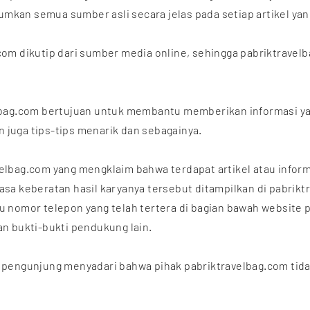
mkan semua sumber asli secara jelas pada setiap artikel yan
.com dikutip dari sumber media online, sehingga pabriktrav
velbag.com bertujuan untuk membantu memberikan informasi y
 juga tips-tips menarik dan sebagainya.
elbag.com yang mengklaim bahwa terdapat artikel atau informas
 keberatan hasil karyanya tersebut ditampilkan di pabrikt
au nomor telepon yang telah tertera di bagian bawah website
an bukti-bukti pendukung lain.
, pengunjung menyadari bahwa pihak pabriktravelbag.com tida